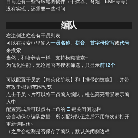
目前还有一些特殊地图物件（干扰器、弩炮、EMP等等）
没有实现，还需要一些时间
编
队
右边侧边栏会有干员列表
可以在搜索框里输入
干员名称
、
拼音
、
首字母缩写
或
代号
来搜索
当然，和培养表一样，支持模糊搜索~
为优化性能，无论是否有搜索筛选，只显示
前12个
可以配置干员的【精英化阶段】和【携带的技能】，并带
有攻击/技能范围预览
点击干员卡片可以将干员编入编队，橙色高亮背景表示编
入中
配置完成后可以点右上角的
Ξ
键关闭侧边栏
会自动保存编队数据，所以配好队伍之后不用每次都打开
重新选队伍~
（之后会检测是否保存了编队，默认关闭侧边栏