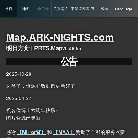
首页
地图
全关卡
关系网.β
干员培养表
设置
Language
Map.ARK-NIGHTS.com
明日方舟 | PRTS.Map
v
0.49.55
公
告
2025-10-28
久等了，资源和数据都更新好了
2025-04-27
祝各位博士六周年快乐~
图片资源已更新
感谢
【Mirror酱】
和
【MAA】
赞助了全部的服务器费