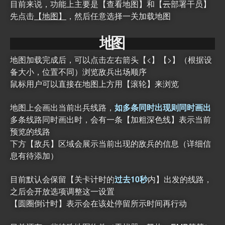
目前来说，功能上主要是【查看地图】和【
云
部署干员】
先点击
【地图】
，然后任意选择一关加载地图
地
图
地图加载完成后，可以点击左右箭头【
<
】【
>
】（根据设
备大小，位置不同）浏览敌兵出场顺序
鼠标用户可以直接在地图上方用【滚轮】来浏览
地图上会画出当前出兵线路，
如多条同时出现则同时画出
多条线路同时画出时，会有一条【加粗深色线】表示当前
预览的线路
下方【敌兵】区域会展示当前出现的敌兵的信息（详细信
息有待添加）
目前默认会保留【关卡计时的
过去10秒
内】出发的线路，
之后会开放选项调整这一设置
【圆圈倒计时】表示会在该处停留所示时间再行动